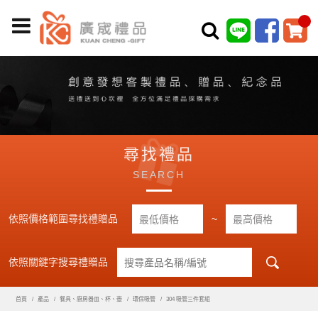
尋找禮品
SEARCH
依照價格範圍尋找禮贈品
~
依照關鍵字搜尋禮贈品
首頁
產品
餐具、廚房器皿、杯、壺
環保吸管
304 吸管三件套組