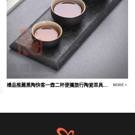
禮品推薦黑陶快客一壺二杯便攜旅行陶瓷茶具套裝兩人家用茶杯壺
鍋
E >
MORE >