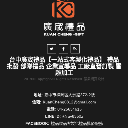
台中廣宬禮品【一站式客製化禮品】 禮品
批發 部隊禮品 企業宣導品 工廠直營訂製 雷
雕加工
2019© Copyright All Rights Reserved
蘋果網頁設計
地址:
臺中市神岡區大洲路372-2號
信箱:
KuanCheng0812@gmail.com
電話:
04-25634615
LINE ID:
@rav8350z
FACEBOOK:
禮品贈品客製化禮品批發服務