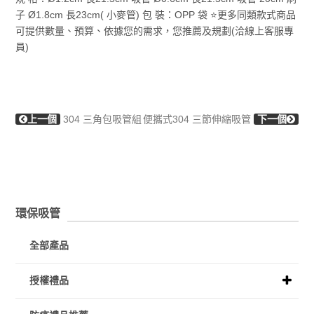
子 Ø1.8cm 長23cm( 小麥管) 包 裝：OPP 袋 ⭐更多同類款式商品
可提供數量、預算、依據您的需求，您推薦及規劃(洽線上客服專
員)
上一個
304 三角包吸管組
便攜式304 三節伸縮吸管
下一個
環保吸管
全部產品
授權禮品